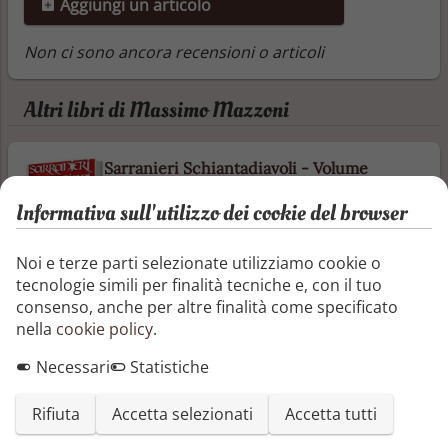
Aggiungi un articolo
Non ci sono ancora recensioni o articoli
Altri libri di Massimo Mazzoni
Sarranieri Schiantadiavoli - Volume
secondo: la lancia sacra
Informativa sull'utilizzo dei cookie del browser
Anno Domini 1140. Dopo la gioventù
scapestrata e la conversione, Ranieri
Scacceri inizia il suo viaggio di penitenza
Noi e terze parti selezionate utilizziamo cookie o
in Terra Santa, lontano dalla sua amata
tecnologie simili per finalità tecniche e, con il tuo
città natale, tra vecchi e nuovi nemici,
consenso, anche per altre finalità come specificato
sette segrete, saraceni, crociati, morti che
nella
cookie policy
.
camminano, visioni mistiche e reliquie
Necessari
Statistiche
miracolose. Affronterà mari minacciosi e
deserti insidiosi, custodi di segreti molto
Rifiuta
Accetta selezionati
Accetta tutti
più vecchi dell'umanità, per ...