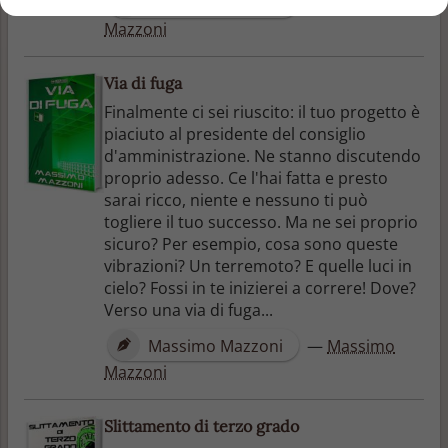
Massimo Mazzoni
—
Massimo
Mazzoni
Via di fuga
Finalmente ci sei riuscito: il tuo progetto è
piaciuto al presidente del consiglio
d'amministrazione. Ne stanno discutendo
proprio adesso. Ce l'hai fatta e presto
sarai ricco, niente e nessuno ti può
togliere il tuo successo. Ma ne sei proprio
sicuro? Per esempio, cosa sono queste
vibrazioni? Un terremoto? E quelle luci in
cielo? Fossi in te inizierei a correre! Dove?
Verso una via di fuga...
Massimo Mazzoni
—
Massimo
Mazzoni
Slittamento di terzo grado