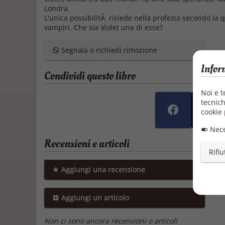
Londra.
L'unica possibilitÃ risiede nella profezia secondo la
vampiri. Che sia Violet una di esse?
Segnala o richiedi rimozione
Infor
Condividi questo libro
Noi e t
tecnich
cookie 
Nece
Recensioni e articoli
Rifiu
Aggiungi una recensione
Aggiungi un articolo
Non ci sono ancora recensioni o articoli