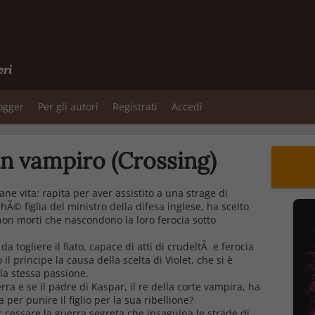
ori
logger
Per gli autori
Registrati
Accedi
n vampiro (Crossing)
vane vita: rapita per aver assistito a una strage di
Ã© figlia del ministro della difesa inglese, ha scelto
 non morti che nascondono la loro ferocia sotto
da togliere il fiato, capace di atti di crudeltÃ e ferocia
 principe la causa della scelta di Violet, che si è
la stessa passione.
a e se il padre di Kaspar, il re della corte vampira, ha
 per punire il figlio per la sua ribellione?
r cessare la guerra segreta che insaguina le strade di