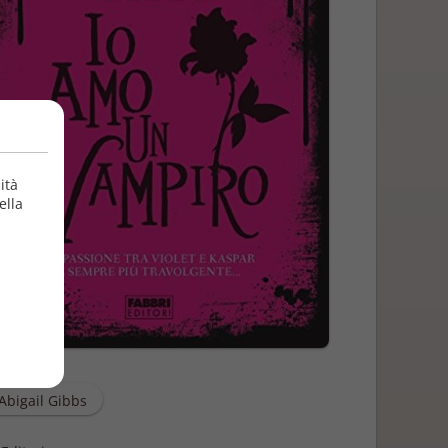
ità
ella
Abigail Gibbs