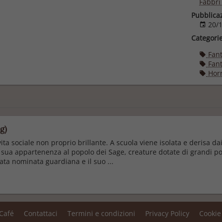
Fabbri 
Pubblica
20/1
Categori
Fant
Fant
Horr
g)
a sociale non proprio brillante. A scuola viene isolata e derisa dai 
a sua appartenenza al popolo dei Sage, creature dotate di grandi po
ta nominata guardiana e il suo ...
 Café
Contattaci
Termini e condizioni
Privacy Policy
Cookie