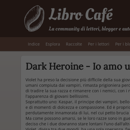
Libro Café
La community di lettori, blogger e aut
Indice
Esplora
Raccolte
Per i lettori
Per i b
Dark Heroine - Io amo u
Violet ha preso la decisione più difficile della sua gio
umani compiuta dai vampiri, rimasta prigioniera perch
di tradire la sua razza e rimanere con i nemici, con i
l'apparenza di giovani bellissimi.
Soprattutto uno: Kaspar, il principe dei vampiri, bello 
e di momenti di dolcezza e compassione. Ed è proprio il
perdutamente innamorata di lui, nel cui petto brucia 
Ma come possono amarsi, se le loro razze sono in guerr
deciso che i due dovranno stare lontani l'uno dall'altra
Violet, divisa tra due mondi, ha una sola speranza, fa