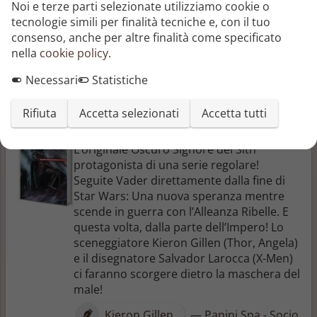
Noi e terze parti selezionate utilizziamo cookie o
alternativa: prima di diventare il Ribelle
tecnologie simili per finalità tecniche e, con il tuo
conosciuto come Kanan Jarrus, durante le
consenso, anche per altre finalità come specificato
Guerre dei Cloni era un giovane Padawan!
nella
cookie policy
.
Kieron Gillen
—
Panini Spa - Socio
Necessari
Statistiche
Unico
Rifiuta
Accetta selezionati
Accetta tutti
Darth Vader 1
L’originale Oscuro Signore dei Sith
protagonista di una serie regolare!
Seguite Vader direttamente dalla fine di
Star Wars: Una nuova speranza mentre
scende in guerra con l’Alleanza Ribelle. E
questa volta, dalla parte dell’Impero! Lo
sceneggiatore Kieron Gillen (Thor, Angela)
e il disegnatore Salvador Larocca (X-Men)
ci faranno scorgere dietro la maschera del
male!
Kieron Gillen
—
Panini Spa - Socio