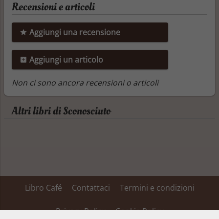
Recensioni e articoli
Aggiungi una recensione
Aggiungi un articolo
Non ci sono ancora recensioni o articoli
Altri libri di Sconosciuto
Libro Café
Contattaci
Termini e condizioni
Privacy Policy
Cookie Policy