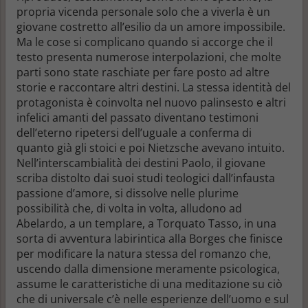
propria vicenda personale solo che a viverla è un
giovane costretto all’esilio da un amore impossibile.
Ma le cose si complicano quando si accorge che il
testo presenta numerose interpolazioni, che molte
parti sono state raschiate per fare posto ad altre
storie e raccontare altri destini. La stessa identità del
protagonista è coinvolta nel nuovo palinsesto e altri
infelici amanti del passato diventano testimoni
dell’eterno ripetersi dell’uguale a conferma di
quanto già gli stoici e poi Nietzsche avevano intuito.
Nell’interscambialità dei destini Paolo, il giovane
scriba distolto dai suoi studi teologici dall’infausta
passione d’amore, si dissolve nelle plurime
possibilità che, di volta in volta, alludono ad
Abelardo, a un templare, a Torquato Tasso, in una
sorta di avventura labirintica alla Borges che finisce
per modificare la natura stessa del romanzo che,
uscendo dalla dimensione meramente psicologica,
assume le caratteristiche di una meditazione su ciò
che di universale c’è nelle esperienze dell’uomo e sul