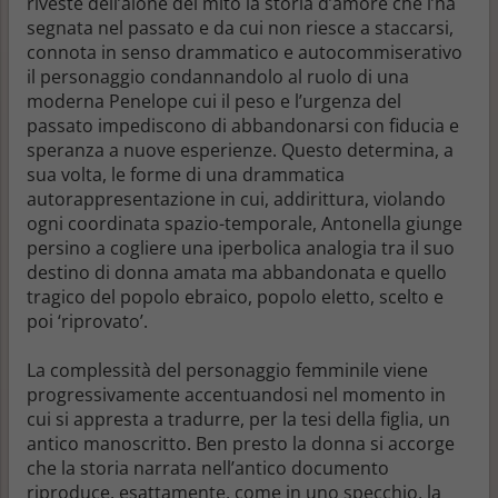
riveste dell’alone del mito la storia d’amore che l’ha
segnata nel passato e da cui non riesce a staccarsi,
connota in senso drammatico e autocommiserativo
il personaggio condannandolo al ruolo di una
moderna Penelope cui il peso e l’urgenza del
passato impediscono di abbandonarsi con fiducia e
speranza a nuove esperienze. Questo determina, a
sua volta, le forme di una drammatica
autorappresentazione in cui, addirittura, violando
ogni coordinata spazio-temporale, Antonella giunge
persino a cogliere una iperbolica analogia tra il suo
destino di donna amata ma abbandonata e quello
tragico del popolo ebraico, popolo eletto, scelto e
poi ‘riprovato’.
La complessità del personaggio femminile viene
progressivamente accentuandosi nel momento in
cui si appresta a tradurre, per la tesi della figlia, un
antico manoscritto. Ben presto la donna si accorge
che la storia narrata nell’antico documento
riproduce, esattamente, come in uno specchio, la