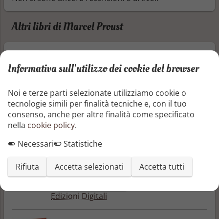
Altri libri di Marcel Proust
L'indifferente (I corti di Alphaville)
Informativa sull'utilizzo dei cookie del browser
Pubblicato nel 1896, “L’indifferente” è un
racconto che ha nel corpus delle opere di
Marcel Proust una collocazione
Noi e terze parti selezionate utilizziamo cookie o
particolare. Escluso dal suo autore dalla
tecnologie simili per finalità tecniche e, con il tuo
raccolta di prose e poesie “Les plaisirs et
consenso, anche per altre finalità come specificato
les jours”, cadde nell’oblio fino al 1978
nella
cookie policy
.
quando il curatore dell’edizione critica
Necessari
Statistiche
dell’epistolario proustiano la riscoprì
grazie a un accenno contenuto in una
lettera del 1910 in cui lo ...
Rifiuta
Accetta selezionati
Accetta tutti
Marcel Proust
—
Alphaville
Edizioni Digitali