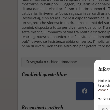
mostrarne lo sviluppo: il Leggen, inguaribile donnai
di una dama di tela; il professor T, borioso uomo d’af
cattiveria; l’irriverente Nova, ragazza in cerca di una
Dostoevskij, sino ad assumere il cupo tormento dei s
un segreto che sfocerà in un dramma ai limiti del surre
uomini, disposta a tutto per diventare qualcuno. Tra r
setta mistica, il romanzo oscilla tra realtà e finzione i
teatro, grottesco e patetico, che è la vita. Alla doma
pub”, ovvero se l’esistenza abbia un senso, l’implicit
pena di vivere, non fosse altro che per potersi fare bef
Segnala o richiedi rimozione
Infor
Condividi questo libro
Noi e t
tecnich
cookie 
Nece
Recensioni e articoli
Rifiu