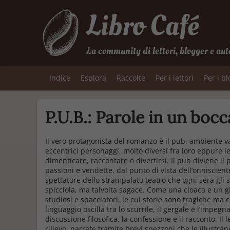
Libro Café
La community di lettori, blogger e aut
Indice
Esplora
Raccolte
Per i lettori
Per i b
P.U.B.: Parole in un bocc
Il vero protagonista del romanzo è il pub, ambiente v
eccentrici personaggi, molto diversi fra loro eppure 
dimenticare, raccontare o divertirsi. Il pub diviene il 
passioni e vendette, dal punto di vista dell’onniscient
spettatore dello strampalato teatro che ogni sera gli si r
spicciola, ma talvolta sagace. Come una cloaca e un g
studiosi e spacciatori, le cui storie sono tragiche ma 
linguaggio oscilla tra lo scurrile, il gergale e l’impegnat
discussione filosofica, la confessione e il racconto. Il
rilievo, narrate tramite brevi spezzoni che le illustr