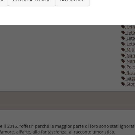
Categori
Anto
Clas
Lett
Lett
Lett
Lett
Miti
Narr
Narr
Poes
Racc
Sagg
Stori
2 e il 2016, "offesi" perché la maggior parte di loro sono stati ignora
'amore, all'arte, alla fantascienza, al racconto umoristico.