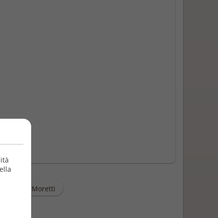
ità
ella
Valentina Moretti
zione
0/2015