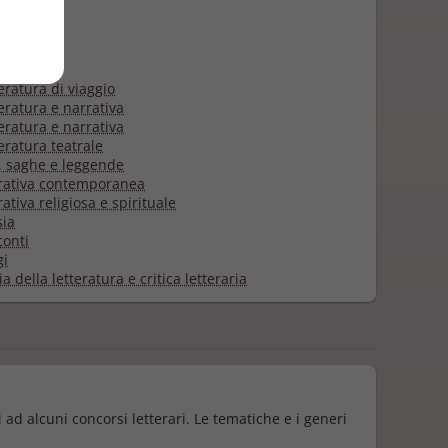
e
logie
sici
eratura di viaggio
eratura e narrativa
eratura e narrativa
eratura teatrale
, saghe e leggende
ativa contemporanea
ativa religiosa e spirituale
ia
onti
i
a della letteratura e critica letteraria
ti ad alcuni concorsi letterari. Le tematiche e i generi