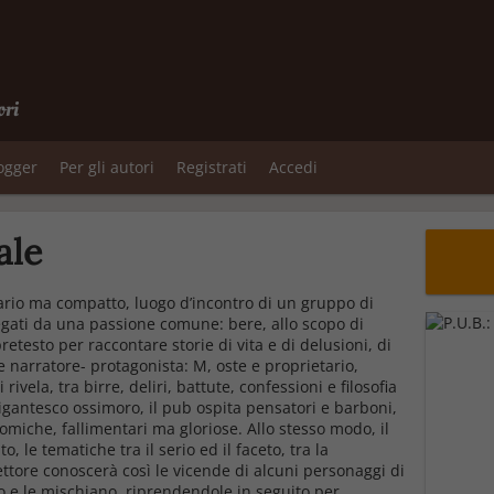
ori
logger
Per gli autori
Registrati
Accedi
ale
ario ma compatto, luogo d’incontro di un gruppo di
legati da una passione comune: bere, allo scopo di
pretesto per raccontare storie di vita e di delusioni, di
e narratore- protagonista: M, oste e proprietario,
ivela, tra birre, deliri, battute, confessioni e filosofia
igantesco ossimoro, il pub ospita pensatori e barboni,
comiche, fallimentari ma gloriose. Allo stesso modo, il
o, le tematiche tra il serio ed il faceto, tra la
 lettore conoscerà così le vicende di alcuni personaggi di
ano e le mischiano, riprendendole in seguito per