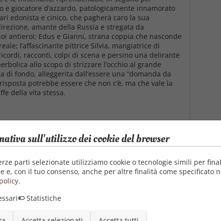
olo e giocatore d’azzardo, patologicamente innamorato
fari edonista e cinico, che pagherà caro la sua
 direzione, amante della Russia e stregata da
uoi antieroi; Edus e Gianni, strana coppia che nasconde
ale; l’affascinante pittrice Silvia, mangiatrice di
icordi, racconti, colpi di scena e persino una delirante
perbolica allo scopo di strizzare l’occhio al grande
nda di fondo, alleggerita dall’essere una “domanda da
a risposta potrebbe essere che non c’è, ma che vale la
fe della vita stessa.
mativa sull'utilizzo dei cookie del browser
erze parti selezionate utilizziamo cookie o tecnologie simili per final
e e, con il tuo consenso, anche per altre finalità come specificato n
Autore
policy
.
ssari
Statistiche
Pubblica
05/1
ta
Accetta selezionati
Accetta tutti