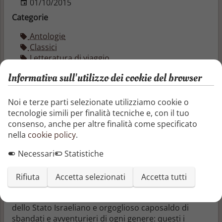
01/10/2015
Categorie
Antologie
Classici
Letteratura di viaggio
Letteratura e narrativa
Informativa sull'utilizzo dei cookie del browser
Letteratura e narrativa
Letteratura teatrale
Miti, saghe e leggende
Noi e terze parti selezionate utilizziamo cookie o
Narrativa contemporanea
tecnologie simili per finalità tecniche e, con il tuo
Narrativa religiosa e spirituale
consenso, anche per altre finalità come specificato
Poesia
nella
cookie policy
.
Racconti
Necessari
Statistiche
Saggi
Storia della letteratura e critica letteraria
Rifiuta
Accetta selezionati
Accetta tutti
Dall’ostilità razzista di Anversa al rifugio e
all’isolamento di Eilat, punta avanzata sul Mar Rosso
dello Stato Israeliano e orgoglioso caposaldo di
sbandati e avventurieri di ogni genere: questi i