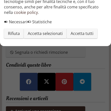
tecnologie simili per finalità tecniche e, con il tuo
La Sposa del Duca, Libro 1
consenso, anche per altre finalità come specificato
La Sposa del Conte, Libro 2
nella
cookie policy
.
La Sposa del Maggiore, Libro 3
La Sposa Segreta del Conte, Libro 4
Necessari
Statistiche
La Sposa del Principe, Libro 5
Il Suo Principe Pirata, Libro 6
Rifiuta
Accetta selezionati
Accetta tutti
Il Corsaro della Principessa, Libro 7
Rapita dal Pirata, Libro 8
Segnala o richiedi rimozione
Condividi questo libro
Recensioni e articoli