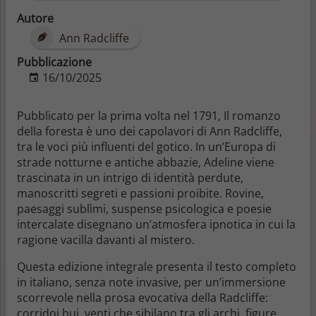
Autore
Ann Radcliffe
Pubblicazione
16/10/2025
Pubblicato per la prima volta nel 1791,
Il romanzo
della foresta
è uno dei capolavori di
Ann Radcliffe
,
tra le voci più influenti del gotico. In un’Europa di
strade notturne e antiche abbazie, Adeline viene
trascinata in un intrigo di identità perdute,
manoscritti segreti e passioni proibite. Rovine,
paesaggi sublìmi, suspense psicologica e
poesie
intercalate
disegnano un’atmosfera ipnotica in cui la
ragione vacilla davanti al mistero.
Questa
edizione integrale
presenta il testo completo
in italiano, senza note invasive, per un’immersione
scorrevole nella prosa evocativa della Radcliffe:
corridoi bui, venti che sibilano tra gli archi, figure