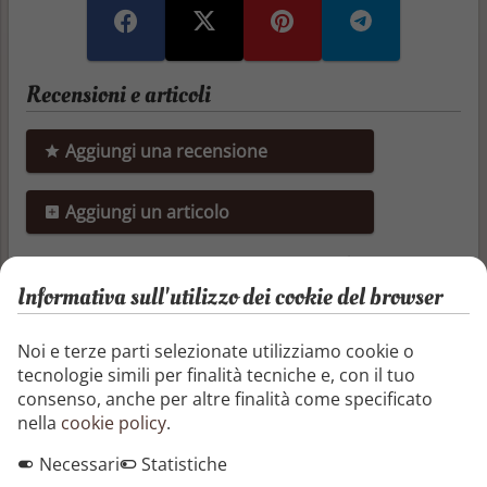
Recensioni e articoli
Aggiungi una recensione
Aggiungi un articolo
Non ci sono ancora recensioni o articoli
Informativa sull'utilizzo dei cookie del browser
Altri libri di Ann Radcliffe
Noi e terze parti selezionate utilizziamo cookie o
tecnologie simili per finalità tecniche e, con il tuo
I castelli di Athlin e Dunbayne
consenso, anche per altre finalità come specificato
I clan che governano i castelli di Athlin e
nella
cookie policy
.
Dunbayne sono in guerra da decenni.
Necessari
Statistiche
Dopo la morte del duca di Athlin, ucciso