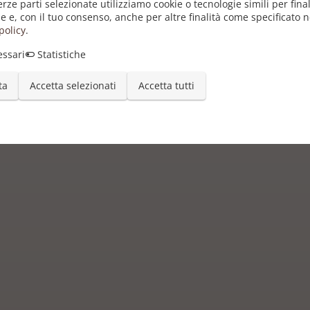
erze parti selezionate utilizziamo cookie o tecnologie simili per final
e e, con il tuo consenso, anche per altre finalità come specificato n
policy
.
ssari
Statistiche
ta
Accetta selezionati
Accetta tutti