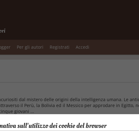
ori
logger
Per gli autori
Registrati
Accedi
ncuriositi dal mistero delle origini della intelligenza umana. Le anti
ttraverso il Perù, la Bolivia ed il Messico per approdare in Egitto, 
cinque giovani ...
mativa sull'utilizzo dei cookie del browser