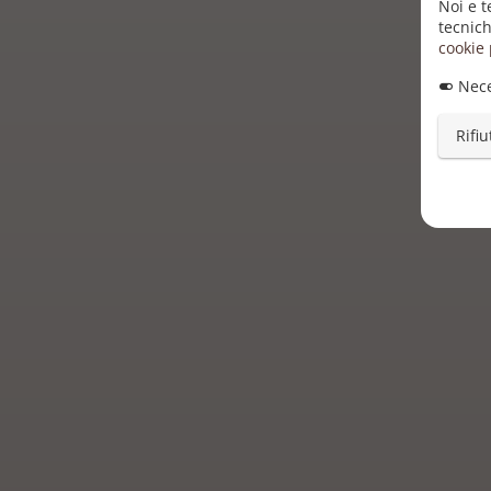
Noi e t
tecnich
cookie 
Nece
Rifiu