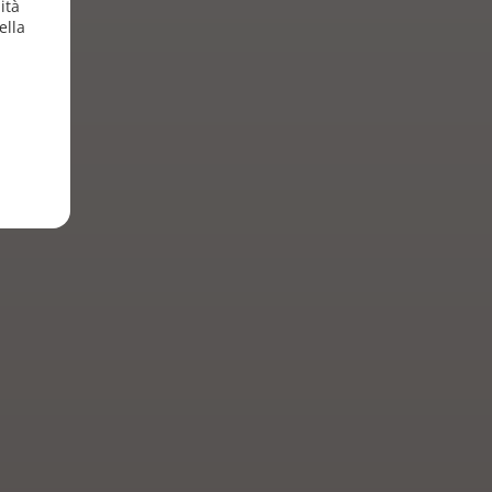
ità
ella